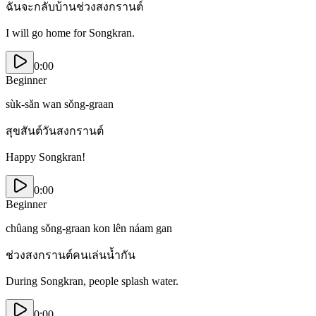
ฉันจะกลับบ้านช่วงสงกรานต์
I will go home for Songkran.
0:00
Beginner
sùk-sǎn wan sǒng-graan
สุขสันต์วันสงกรานต์
Happy Songkran!
0:00
Beginner
chûang sǒng-graan kon lên náam gan
ช่วงสงกรานต์คนเล่นน้ำกัน
During Songkran, people splash water.
0:00