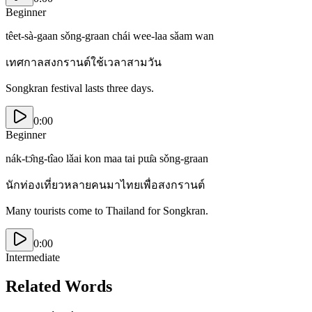
Beginner
têet-sà-gaan sǒng-graan chái wee-laa sǎam wan
เทศกาลสงกรานต์ใช้เวลาสามวัน
Songkran festival lasts three days.
0:00
Beginner
nák-tɔ̂ng-tîao lǎai kon maa tai pɯ̂a sǒng-graan
นักท่องเที่ยวหลายคนมาไทยเพื่อสงกรานต์
Many tourists come to Thailand for Songkran.
0:00
Intermediate
Related Words