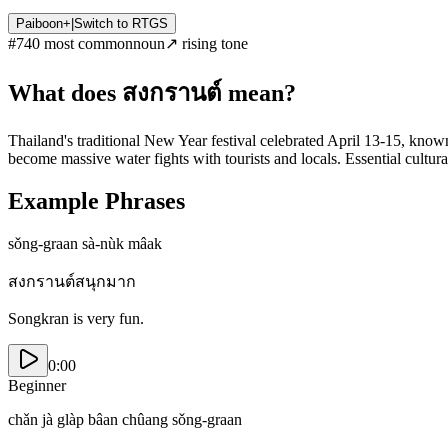
Paiboon+
|
Switch to
RTGS
#
740
most common
noun
↗
rising
tone
What does
สงกรานต์
mean?
Thailand's traditional New Year festival celebrated April 13-15, known
become massive water fights with tourists and locals. Essential cultu
Example Phrases
sǒng-graan sà-nùk mâak
สงกรานต์สนุกมาก
Songkran is very fun.
0:00
Beginner
chǎn jà glàp bâan chûang sǒng-graan