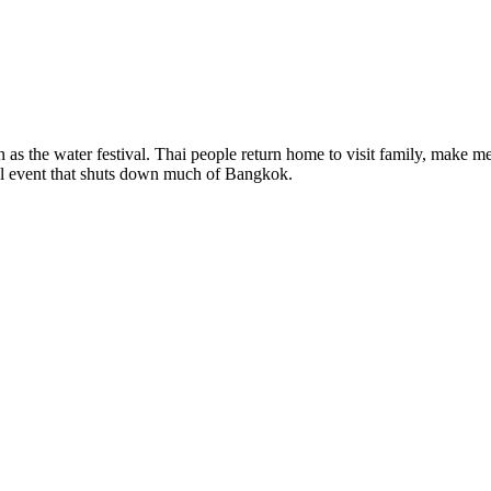
 as the water festival. Thai people return home to visit family, make me
ral event that shuts down much of Bangkok.