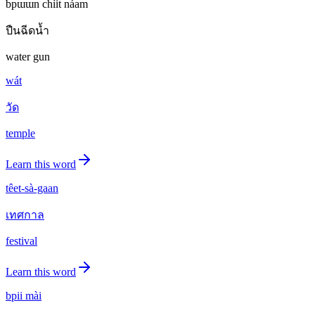
bpɯɯn chìit náam
ปืนฉีดน้ำ
water gun
wát
วัด
temple
Learn this word
têet-sà-gaan
เทศกาล
festival
Learn this word
bpii mài