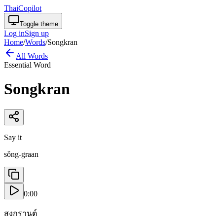
ThaiCopilot
Toggle theme
Log in
Sign up
Home
/
Words
/
Songkran
All Words
Essential Word
Songkran
Say it
sǒng-graan
0:00
สงกรานต์