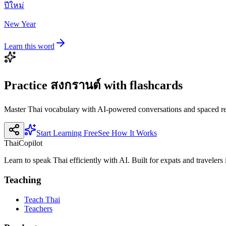
ปีใหม่
New Year
Learn this word
Practice
สงกรานต์
with flashcards
Master Thai vocabulary with AI-powered conversations and spaced re
Start Learning Free
See How It Works
ThaiCopilot
Learn to speak Thai efficiently with AI. Built for expats and travelers
Teaching
Teach Thai
Teachers