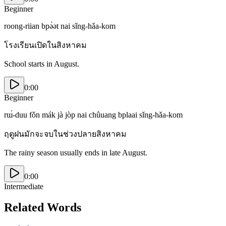
Beginner
roong-riian bpə̀ət nai sǐng-hǎa-kom
โรงเรียนเปิดในสิงหาคม
School starts in August.
0:00
Beginner
rɯ́-duu fǒn mák jà jòp nai chûuang bplaai sǐng-hǎa-kom
ฤดูฝนมักจะจบในช่วงปลายสิงหาคม
The rainy season usually ends in late August.
0:00
Intermediate
Related Words