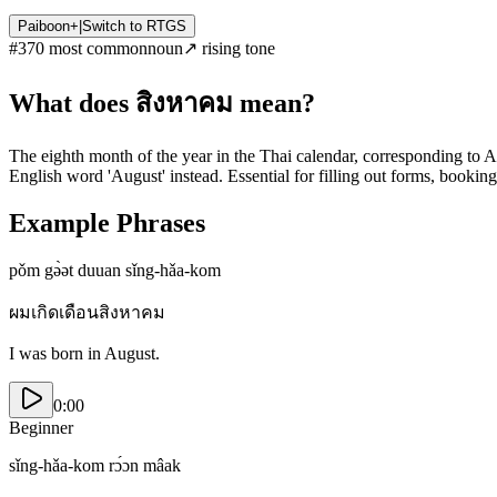
Paiboon+
|
Switch to
RTGS
#
370
most common
noun
↗
rising
tone
What does
สิงหาคม
mean?
The eighth month of the year in the Thai calendar, corresponding to Au
English word 'August' instead. Essential for filling out forms, bookin
Example Phrases
pǒm gə̀ət duuan sǐng-hǎa-kom
ผมเกิดเดือนสิงหาคม
I was born in August.
0:00
Beginner
sǐng-hǎa-kom rɔ́ɔn mâak