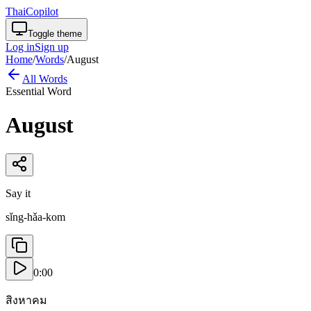
ThaiCopilot
Toggle theme
Log in
Sign up
Home
/
Words
/
August
All Words
Essential Word
August
Say it
sǐng-hǎa-kom
0:00
สิงหาคม