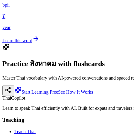
bpii
ปี
year
Learn this word
Practice
สิงหาคม
with flashcards
Master Thai vocabulary with AI-powered conversations and spaced re
Start Learning Free
See How It Works
ThaiCopilot
Learn to speak Thai efficiently with AI. Built for expats and travelers
Teaching
Teach Thai