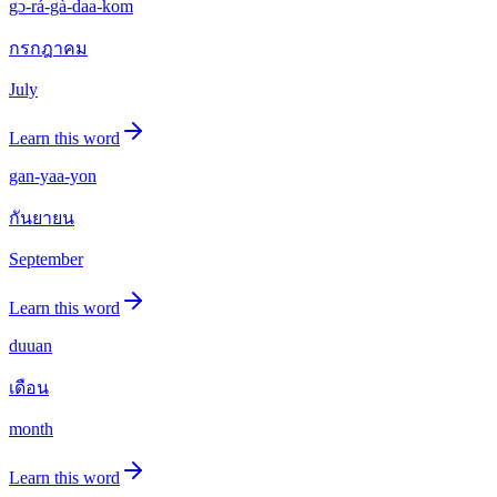
gɔ-rá-gà-daa-kom
กรกฎาคม
July
Learn this word
gan-yaa-yon
กันยายน
September
Learn this word
duuan
เดือน
month
Learn this word